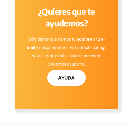
¿Quieres que te
ayudemos?
Sólo tienes que darnos tu
nombre
o tu
e-
mail
y nos pondremos en contacto contigo
para contarte más cosas sobre cómo
podemos ayudarte.
AYUDA